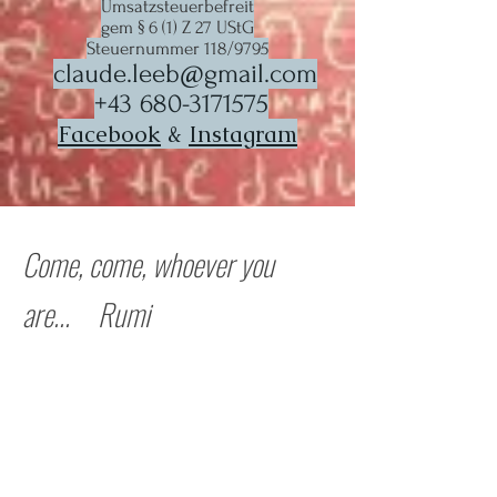
Umsatzsteuerbefreit
gem § 6 (1) Z 27 UStG
Steuernummer 118/9795
claude.leeb@gmail.com
+43 680-3171575
Facebook
&
Instagram
Come, come,
whoever you
are...
Rumi