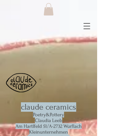
claude
ceramics
Poetry&Pottery
Claudia Leeb
Am Hartlfeld 51/A-2732 Würflach
Kleinunternehmen